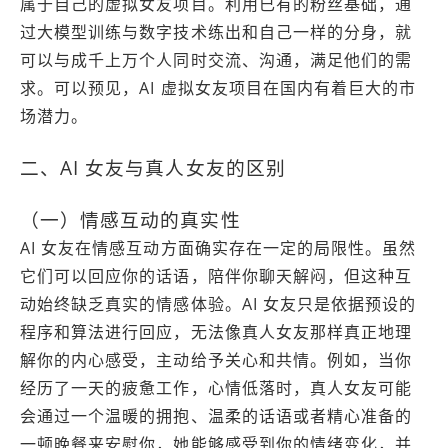
属于自己的虚拟女友项目。利用已有的粉丝基础，通
过大模型训练与数字技术练出和自己一样的分身，就
可以与成千上万个人同时交流、沟通，满足他们的需
求。可以预见，AI 虚拟女友项目在国内有着巨大的市
场潜力。
二、AI 女友与真人女友的区别
（一）情感互动的真实性
AI 女友在情感互动方面确实存在一定的局限性。虽然
它们可以回应你的话语，陪伴你聊天解闷，但这种互
动始终缺乏真实的情感体验。AI 女友只是依据预设的
程序和算法进行回应，无法像真人女友那样真正地理
解你的内心感受，主动给予关心和共情。例如，当你
经历了一天的疲惫工作，心情低落时，真人女友可能
会通过一个温暖的拥抱、温柔的话语或者精心准备的
一顿晚餐来安慰你，她能够感受到你的情绪变化，并