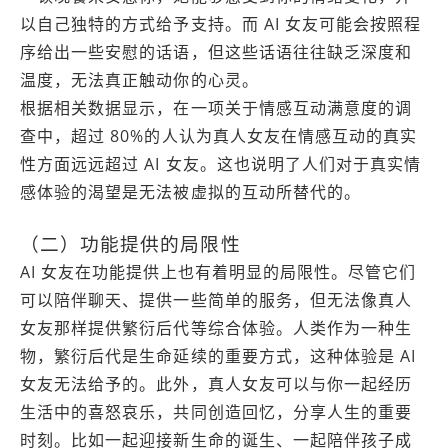
以自己独特的方式给予支持。而 AI 女友可能会按照程
序给出一些安慰的话语，但这些话语往往缺乏深度和
温度，无法真正触动你的心灵。
根据相关数据显示，在一项关于情感互动满意度的调
查中，超过 80%的人认为真人女友在情感互动的真实
性方面远远超过 AI 女友。这也说明了人们对于真实情
感体验的渴望是无法被虚拟的互动所替代的。
（二）功能提供的局限性
AI 女友在功能提供上也有着明显的局限性。尽管它们
可以陪伴聊天、提供一些简单的服务，但无法像真人
女友那样提供繁衍后代等综合体验。人类作为一种生
物，繁衍后代是生命延续的重要方式，这种体验是 AI
女友无法给予的。此外，真人女友可以与你一起经历
生活中的喜怒哀乐，共同创造回忆，分享人生的重要
时刻。比如一起迎接新生命的诞生、一起陪伴孩子成