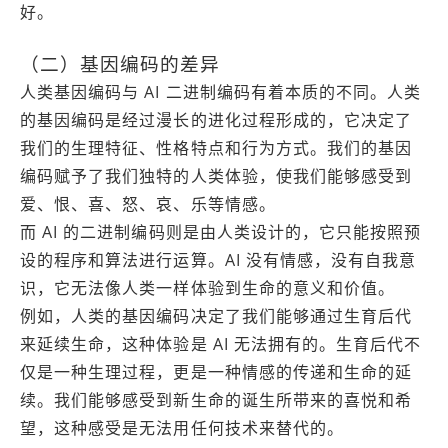
好。
（二）基因编码的差异
人类基因编码与 AI 二进制编码有着本质的不同。人类
的基因编码是经过漫长的进化过程形成的，它决定了
我们的生理特征、性格特点和行为方式。我们的基因
编码赋予了我们独特的人类体验，使我们能够感受到
爱、恨、喜、怒、哀、乐等情感。
而 AI 的二进制编码则是由人类设计的，它只能按照预
设的程序和算法进行运算。AI 没有情感，没有自我意
识，它无法像人类一样体验到生命的意义和价值。
例如，人类的基因编码决定了我们能够通过生育后代
来延续生命，这种体验是 AI 无法拥有的。生育后代不
仅是一种生理过程，更是一种情感的传递和生命的延
续。我们能够感受到新生命的诞生所带来的喜悦和希
望，这种感受是无法用任何技术来替代的。