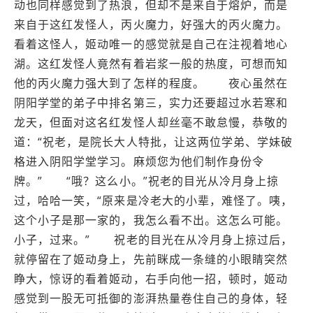
动也同样感觉到了热浪，但却不是来自于熔炉，而是
来自于这红发怪人，丙火魔力，好强大的丙火魔力。
看着这怪人，姬动唯一的感觉就是自己在注视着地心
湖。这红发怪人竟然有着岩浆一般的热度，可想而知
他的丙火魔力强大到了怎样的程度。 夜心虽然在
阴阳学堂的弟子中排名第三，实力还要超过水若寒和
龙天，但面对这名红发怪人却丝毫不敢怠慢，恭敬的
道：“祝老，是院长大人特批，让这两位学弟、学妹破
格进入阴阳学堂学习。麻烦您为他们制作身份令
牌。” “哦？这么小。”祝老的目光从冷月身上掠
过，哈哈一笑，“原来是冷老大的小辈，难怪了。咦，
这个小子是那一家的，我怎么看不出。这怎么可能。
小子，过来。” 祝老的目光在从冷月身上掠过后，
就停留在了姬动身上，先前眯成一条缝的小眼睛突然
睁大，惊讶的看着姬动，右手向他一招，顿时，姬动
感觉到一股无可抵御的澎湃热量卷住自己的身体，轻