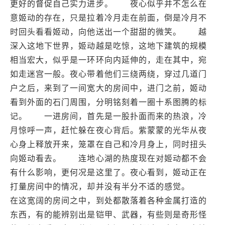
更好的督促自己实力进步。 夜心似乎并不怎么在
意姬动的存在，只是拉着冷月走在前面，倒是冷月不
时回头看看姬动，向他送出一个甜甜的微笑。 越
深入这地下世界，姬动越是吃惊，这地下建筑的规模
相当宏大，似乎是一环环向内延伸的，走在其中，宛
如走迷宫一般。夜心带着他们三绕两绕，穿过几道门
户之后，来到了一间宽大的房间中，进门之前，姬动
看到外面的石门周围，分明铭刻着一圈十系图腾的标
记。 一进房间，首先是一股扑面而来的热浪，冷
月惊呼一声，赶忙躲在夜心背后。紫蒙蒙的光华从夜
心身上释放开来，笼罩在自己和冷月身上，同时扭头
向姬动看去。 连地心湖的热度现在对姬动都不会
有什么影响，更何况是这里了。夜心看到，姬动正在
打量房间中的情况，却并没有半分不适的感觉。
在这宽阔的房间之中，到处都散落着各种金属打造的
东西，有的能辨别出是铠甲、武器，有些则是奇形怪