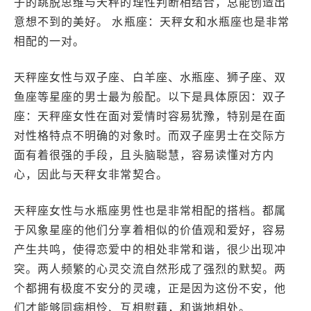
子的跳脱思维与天秤的理性判断相结合，总能创造出
意想不到的美好。 水瓶座：天秤女和水瓶座也是非常
相配的一对。
天秤座女性与双子座、白羊座、水瓶座、狮子座、双
鱼座等星座的男士最为般配。以下是具体原因：双子
座：天秤座女性在面对爱情时容易犹豫，特别是在面
对性格特点不明确的对象时。而双子座男士在交际方
面有着很强的手段，且头脑聪慧，容易读懂对方内
心，因此与天秤女非常契合。
天秤座女性与水瓶座男性也是非常相配的搭档。都属
于风象星座的他们分享着相似的价值观和爱好，容易
产生共鸣，使得恋爱中的相处非常和谐，很少出现冲
突。两人频繁的心灵交流自然形成了强烈的默契。两
个都拥有极度不安分的灵魂，正是因为这份不安，他
们才能够同病相怜、互相慰藉，和谐地相处。