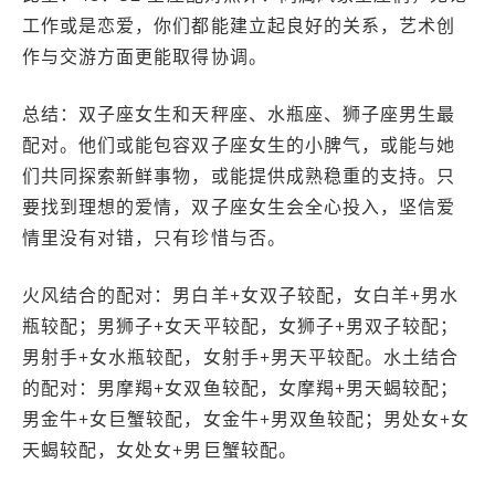
工作或是恋爱，你们都能建立起良好的关系，艺术创
作与交游方面更能取得协调。
总结：双子座女生和天秤座、水瓶座、狮子座男生最
配对。他们或能包容双子座女生的小脾气，或能与她
们共同探索新鲜事物，或能提供成熟稳重的支持。只
要找到理想的爱情，双子座女生会全心投入，坚信爱
情里没有对错，只有珍惜与否。
火风结合的配对：男白羊+女双子较配，女白羊+男水
瓶较配；男狮子+女天平较配，女狮子+男双子较配；
男射手+女水瓶较配，女射手+男天平较配。水土结合
的配对：男摩羯+女双鱼较配，女摩羯+男天蝎较配；
男金牛+女巨蟹较配，女金牛+男双鱼较配；男处女+女
天蝎较配，女处女+男巨蟹较配。