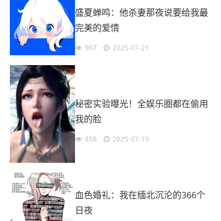
盛夏蝉鸣：他杀妻那夜说要给我最
完美的爱情
907
2025-07-21
秘密实验曝光！全娱乐圈都在偷用
我的脸
458
2025-07-19
血色婚礼：我在缅北沉沦的366个
日夜