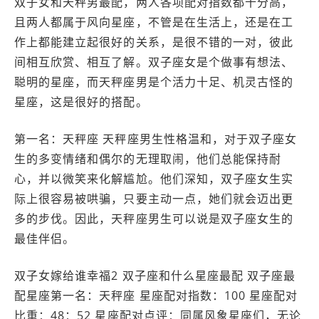
双子女和天秤男最配，两人各项配对指数都十分高，
且两人都属于风向星座，不管是在生活上，还是在工
作上都能建立起很好的关系，是很不错的一对，彼此
间相互欣赏、相互了解。双子座女是个做事有想法、
聪明的星座，而天秤座男是个活力十足、机灵古怪的
星座，这是很好的搭配。
第一名：天秤座 天秤座男生性格温和，对于双子座女
生的多变情绪和偶尔的无理取闹，他们总能保持耐
心，并以微笑来化解尴尬。他们深知，双子座女生实
际上很容易被哄骗，只要主动一点，她们就会迈出更
多的步伐。因此，天秤座男生可以说是双子座女生的
最佳伴侣。
双子女嫁给谁幸福2 双子座和什么星座最配 双子座最
配星座第一名：天秤座 星座配对指数：100 星座配对
比重：48：52 星座配对点评：同属风象星座们，无论