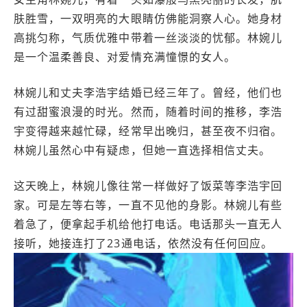
肤胜雪，一双明亮的大眼睛仿佛能洞察人心。她身材
高挑匀称，气质优雅中带着一丝淡淡的忧郁。林婉儿
是一个温柔善良、对爱情充满憧憬的女人。
林婉儿和丈夫李浩宇结婚已经三年了。曾经，他们也
有过甜蜜浪漫的时光。然而，随着时间的推移，李浩
宇变得越来越忙碌，经常早出晚归，甚至夜不归宿。
林婉儿虽然心中有疑虑，但她一直选择相信丈夫。
这天晚上，林婉儿像往常一样做好了饭菜等李浩宇回
家。可是左等右等，一直不见他的身影。林婉儿有些
着急了，便拿起手机给他打电话。电话那头一直无人
接听，她接连打了23通电话，依然没有任何回应。