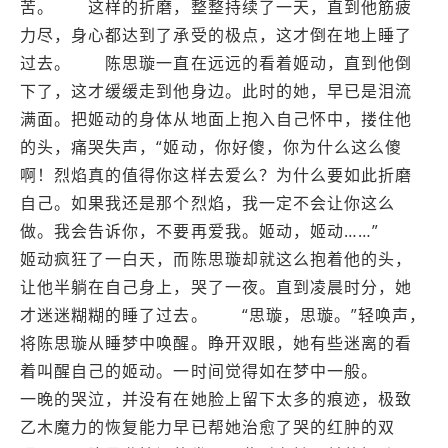
苦。 这样的折磨，整整持续了一天，直到他筋疲
力尽，身心都达到了承受的极点，这才倒在地上睡了
过去。 陈思璇一直在远远的看着姬动，直到他倒
下了，这才缓缓走到他身边。此时的她，早已是泪流
满面。把姬动的身体从地面上抱入自己怀中，搂住他
的头，痛哭失声，“姬动，你好傻，你为什么这么傻
啊！烈焰真的值得你这样去爱么？为什么要如此折磨
自己。如果我还是那个烈焰，我一定不会让你这么
做。我会告诉你，不要再爱我。姬动，姬动……”
姬动疯狂了一白天，而陈思璇却就这么抱着他的头，
让他半躺在自己身上，哭了一夜。直到凌晨时分，她
才迷迷糊糊的睡了过去。 “思璇，思璇。”轻唤声，
将陈思璇从睡梦中唤醒。睁开双眼，她有些迷离的看
着叫醒自己的姬动。一时间觉得如在梦中一般。
一晚的哭泣，并没有在她脸上留下太多的痕迹，极致
乙木魔力的恢复能力早已帮她治愈了哭的红肿的双