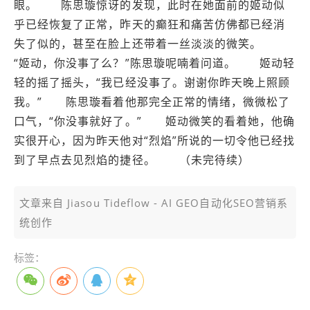
眼。 陈思璇惊讶的发现，此时在她面前的姬动似
乎已经恢复了正常，昨天的癫狂和痛苦仿佛都已经消
失了似的，甚至在脸上还带着一丝淡淡的微笑。
“姬动，你没事了么？”陈思璇呢喃着问道。 姬动轻
轻的摇了摇头，“我已经没事了。谢谢你昨天晚上照顾
我。” 陈思璇看着他那完全正常的情绪，微微松了
口气，“你没事就好了。” 姬动微笑的看着她，他确
实很开心，因为昨天他对“烈焰”所说的一切令他已经找
到了早点去见烈焰的捷径。 （未完待续）
文章来自 Jiasou Tideflow - AI GEO自动化SEO营销系
统创作
标签：