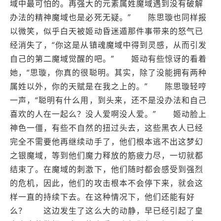
域中最可怕的。再强大的元素属姓魔域遇到没有破解
办法的精神魔域也是必死无疑。” 陈思璇也同样报
以微笑，似乎白天被姬动昏迷遁那件事带来的怒气已
经消失了，“你这是从镇魂魔域中得到灵感，从而引发
自己的第二魔域觉醒的吧。” 姬动有些惊讶的看着
她，“思璇，你真的很聪明。其实，除了没能拥有两种
属姓以外，你的天赋是在我之上的。” 陈思璇轻哼
一声，“聪明有什么用，到头来，还不是没办法和自己
喜欢的人在一起么？没人爱啊没人爱。” 姬动脸上
神色一僵，有些不自然的扭过头去，这些黑衣人已经
完全不需要他再继续动手了，他们根本逃不出这梦幻
之银魔域，等到他们魔力释放的筋疲力尽，一切就都
结束了。在魔域的刺激下，他们随时都会感受到强烈
的危机，因此，他们的攻击根本不会停下来，就会这
样一直的持续下去。在这种情况下，他们还能有好
么？ 这边发生了这么大的动静，早已经引起了皇