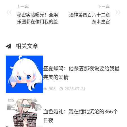
上一篇:
下一篇:
秘密实验曝光！全娱
酒神第四百六十二章
乐圈都在偷用我的脸
东木皇宫
相关文章
盛夏蝉鸣：他杀妻那夜说要给我最
完美的爱情
908
2025-07-21
血色婚礼：我在缅北沉沦的366个
日夜