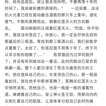
你，给你品尝后。就让我去找你吧。不要再等十年的
时间了。我会被折磨的疯掉的。” 一边说着，淡淡
的火元素已经在姬动握住酒瓶的那只手上集中。酒化
香气，不断的蒸腾而出，朝着红莲天火的方向飘
去。 姬动痴痴的注视着红莲天火，“烈焰，你不吭
声，我就当你答应了。你放心，我一定会尽快去找到
那最后的三瓶酒。等找到那三瓶酒以后，我们就能早
点重聚了。太好了，你答应我不用等十年了。终于可
以早点和你相聚了……” 陈思璇因为过早的跑开
了，并没有听到姬动这一番话，此时的姬动已是状若
疯癫一般。整个人都沉浸在了思念与痛苦的交织之
中。他在放纵自己的心，在发泄自己的心。那一瓶寂
寞如月，就在他手中那样蒸腾了，蒸腾在红莲天火之
中悄然消失。而他自己，也是一瓶接一瓶的灌着烈
酒，麻痹着自己的心。穿上神火圣王铠，用那向内的
尖刺扎着自己的肌肤，让身体来分担自己此时的痛