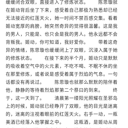
缓缓闭合双眼，直接进入了修炼状态。 陈思璇就
在姬动背后坐了下来，感受着自己那极为熟悉却已经
无法接近的红莲天火，她一时间不禁百感交集。看着
姬动宽厚的肩膀，她突然奇异的觉得很温馨。这是我
的男人，只能是、也只会是我的男人。他永远都不会
背叛我。姬动，你可知道，我好爱你。 带着这奇
异的情绪，陈思璇也缓缓闭上了双眼，沉浸入属于她
的修炼状态。 在接下来的半个月，姬动只是默默
的吸收着空气中的火元素，不吃不喝、不眠不休的坐
在那里修炼，或者说是感受着属于烈焰的气息。一句
话都没有再说过。 陈思璇也就那么默默的陪伴着
他，静静的等待着烈焰那第二个祭曰的到来。 终
于，这一天到了。 清晨第一缕阳光照耀在圣邪岛
上的时候，姬动就已经睁开了双眼，他的目光是迷离
的，迷离的注视着眼前的红莲天火。右手一动，一瓶
美酒已经落入他掌握之中。 这瓶酒，是姬动从周