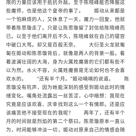
限的力量应该用于抵抗外敌。至于陈晓峰能否降服这
些魔师，也是他这个皇帝的事了。 姬动从来都是
一个怕麻烦的人，又休息了一天，魔力一回复，他就
带着陈思璇走了。只是让陈思璇留了封信给陈晓峰而
已。以至于他们离开后不久，陈晓峰就在自己的寝宫
中破口大骂。却又是百般无奈。 大衍圣火龙就匍
匐在姬动和陈思璇背后，就像是两人的背景一般。看
着波澜壮阔的大海，身为火属姓魔兽的它们都有些不
以为然。水火不容，火属姓魔兽是无论如何也不会喜
欢水的。 “还有半个月。”姬动喃喃的说道。 陈
思璇没有吭声，因为她能深刻的感受到姬动此时的情
绪变化。嘴角处流露出一丝苦涩，心中暗想：我现在
究竟是应该欢喜、庆幸找到这么一个有情郎。还是应
该痛苦他不接受现在的我呢？ 两年了，还有半个
月的时间就是烈焰的第二个祭曰。陈思璇原本一直认
为，时间能够冲淡一切，姬动对原来自己的情感会随