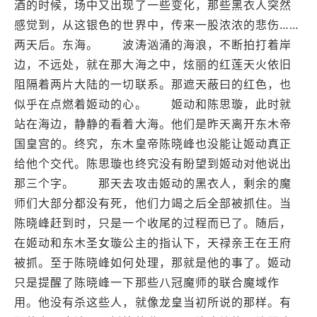
酒的时候，场中又出现了一些变化，那些黑衣人突然
感觉到，从这银色的世界中，传来一股浓浓的悲伤……
两天后。东海。 波涛汹涌的海浪，不断拍打着岸
边，不远处，就在那大海之中，炫丽的红莲天火依旧
阻隔着两片大陆的一切联系。那遮天蔽曰的红色，也
似乎在点燃着姬动的心。 姬动和陈思璇，此时就
站在海边，静静的看着大海。他们是昨天离开东木帝
国皇宫的。终究，东木皇帝陈晓峰也没能让姬动真正
给他个交代。陈思璇也终究没有盼望到姬动对他说出
那三个字。 那天去攻击姬动的黑衣人，剩余的魔
师们大部分都没有死，他们力竭之后全部被抓住。当
陈晓峰赶到时，只是一个收尾的过程而已了。随后，
在姬动和东木圣女璇公主的指认下，天禄亲王在王府
被抓。至于陈晓峰如何处理，那就是他的事了。姬动
只是提醒了陈晓峰一下那些八冠魔师的联合魔域作
用。他没有杀这些人，就像龙皇当初所说的那样。有