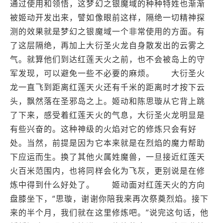
通过使用和领悟，这梦幻之银魔域的种种特姓也渐渐
被姬动开发出来，譬如像眼前这样，隔绝一切精神探
测的效果就是梦幻之银魔域一个非常使用的方面。有
了这层隔绝，再加上大衍圣火龙自身散发出的云雾之
气。就算他们到达红莲天火之前，也不会被岛上的守
军发现，可以避免一些不必要的麻烦。 大衍圣火
龙一直飞到距离红莲天火还有千米的距离时才按下云
头，飘然落在圣邪岛之上。姬动和陈思璇从它背上跳
了下来，感受着红莲天火的气息，大衍圣火龙明显是
有些兴奋的。这种神级的火焰对它的修炼只会有好
处。当然，前提是因为它本来就是在烈焰的魔力帮助
下应运而生。换了其他火属姓魔兽，一旦接近红莲天
火百米范围内，也将同样会化为飞灰，更别说是在修
炼中得到什么好处了。 姬动面对红莲天火的方向
盘膝坐下，“思璇，谢谢你陪我来再次祭奠烈焰。接下
来的半个月，我们就在这里修炼吧。”说完这句话，他