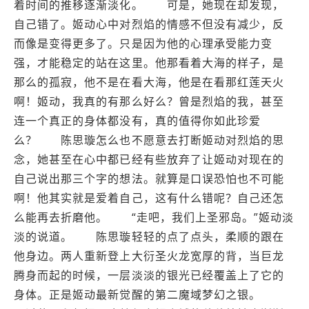
着时间的推移逐渐淡化。 可是，她现在却发现，
自己错了。姬动心中对烈焰的情感不但没有减少，反
而像是变得更多了。只是因为他的心理承受能力变
强，才能稳定的站在这里。他那看着大海的样子，是
那么的孤寂，他不是在看大海，他是在看那红莲天火
啊！姬动，我真的有那么好么？曾是烈焰的我，甚至
连一个真正的身体都没有，真的值得你如此珍爱
么？ 陈思璇怎么也不愿意去打断姬动对烈焰的思
念，她甚至在心中都已经有些放弃了让姬动对现在的
自己说出那三个字的想法。就算是口误恐怕也不可能
啊！他其实就是爱着自己，这有什么错呢？自己还怎
么能再去折磨他。 “走吧，我们上圣邪岛。”姬动淡
淡的说道。 陈思璇轻轻的点了点头，柔顺的跟在
他身边。两人重新登上大衍圣火龙宽厚的背，当巨龙
腾身而起的时候，一层淡淡的银光已经覆盖上了它的
身体。正是姬动最新觉醒的第二魔域梦幻之银。