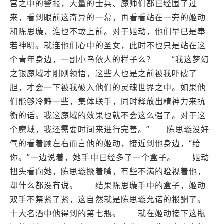
宫之中的警报，大量的士兵、魔师们都已经围了过
来，看到眼前这奇异的一幕，再看看站在一旁的姬动
和陈思璇，谁也不敢上前。对于姬动，他们早已是奉
若神明。就连他们心中的圣女，此时不也只是站在这
个青年身边，一副小鸟依人的样子么？ “我这梦幻
之银魔域才刚刚领悟，这些人也是之前被我吓破了
胆，才会一下被我破入他们的灵魂世界之中。如果他
们能够冷静一些，集体联手，同时释放出精神力来抗
衡的话。我这魔域的效果也就不会这么强了。对于这
个魔域，我还需要时间来进行完善。” 陈思璇没好
气的看着顾左右而言他的姬动，接近到他身边，“给
你。”一边说着，她手中已经多了一个盒子。 姬动
扭头看向她，陈思璇撅着嘴，有些不满的瞪视着他，
却什么都没有说。 结果陈思璇手中的盒子，姬动
双手不禁紧了紧，这自然就是陈思璇允诺的报酬了。
十大名酒中他得到的第七瓶。 就在姬动接下这瓶