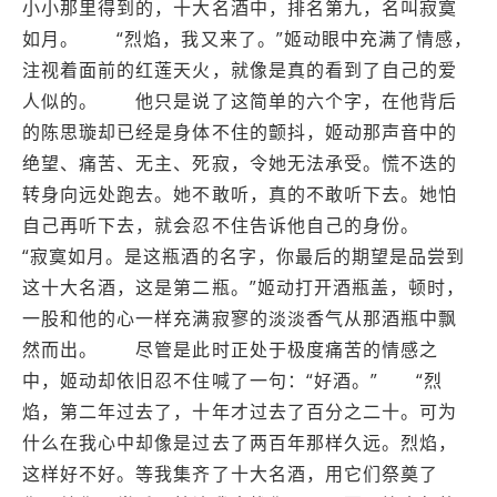
小小那里得到的，十大名酒中，排名第九，名叫寂寞
如月。 “烈焰，我又来了。”姬动眼中充满了情感，
注视着面前的红莲天火，就像是真的看到了自己的爱
人似的。 他只是说了这简单的六个字，在他背后
的陈思璇却已经是身体不住的颤抖，姬动那声音中的
绝望、痛苦、无主、死寂，令她无法承受。慌不迭的
转身向远处跑去。她不敢听，真的不敢听下去。她怕
自己再听下去，就会忍不住告诉他自己的身份。
“寂寞如月。是这瓶酒的名字，你最后的期望是品尝到
这十大名酒，这是第二瓶。”姬动打开酒瓶盖，顿时，
一股和他的心一样充满寂寥的淡淡香气从那酒瓶中飘
然而出。 尽管是此时正处于极度痛苦的情感之
中，姬动却依旧忍不住喊了一句：“好酒。” “烈
焰，第二年过去了，十年才过去了百分之二十。可为
什么在我心中却像是过去了两百年那样久远。烈焰，
这样好不好。等我集齐了十大名酒，用它们祭奠了