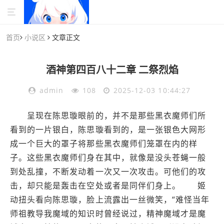
首页
小说区
文章正文
酒神第四百八十二章 二祭烈焰
admin
108
2025-12-03 10:44:27
呈现在陈思璇眼前的，并不是那些黑衣魔师们所
看到的一片银白，陈思璇看到的，是一张银色大网形
成一个巨大的罩子将那些黑衣魔师们笼罩在内的样
子。这些黑衣魔师们身在其中，就像是没头苍蝇一般
到处乱撞，不断发动着一次又一次攻击。可他们的攻
击，却只能是轰击在空处或者是同伴们身上。 姬
动扭头看向陈思璇，脸上流露出一丝微笑，“难怪当年
师祖教导我魔域的知识时曾经说过，精神魔域才是魔