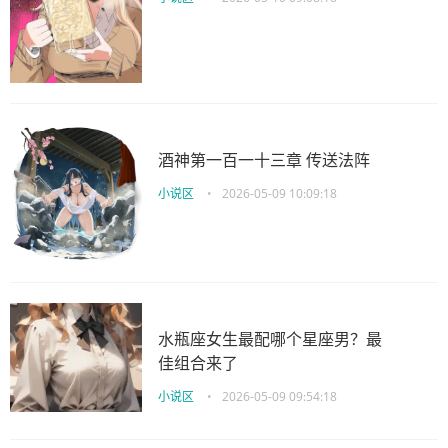
酒神第一百一十三章 传送法阵
小说区
•
2026-05-09 10:09:18
水瓶座女生最配哪个星座男？最
佳组合来了
小说区
•
2026-05-09 09:54:18