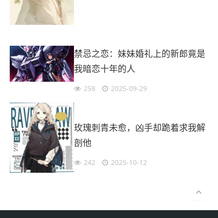
禁忌之恋：妹妹婚礼上的新郎竟是
我暗恋十年的人
258
2025-09-29
玫瑰刺青未愈，凶手却跪着求我解
剖他
242
2025-10-12