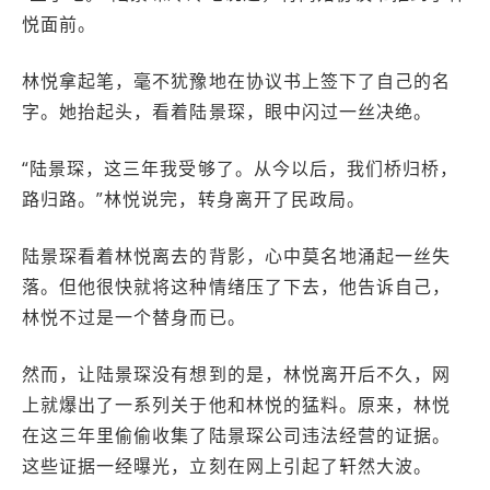
悦面前。
林悦拿起笔，毫不犹豫地在协议书上签下了自己的名
字。她抬起头，看着陆景琛，眼中闪过一丝决绝。
“陆景琛，这三年我受够了。从今以后，我们桥归桥，
路归路。”林悦说完，转身离开了民政局。
陆景琛看着林悦离去的背影，心中莫名地涌起一丝失
落。但他很快就将这种情绪压了下去，他告诉自己，
林悦不过是一个替身而已。
然而，让陆景琛没有想到的是，林悦离开后不久，网
上就爆出了一系列关于他和林悦的猛料。原来，林悦
在这三年里偷偷收集了陆景琛公司违法经营的证据。
这些证据一经曝光，立刻在网上引起了轩然大波。