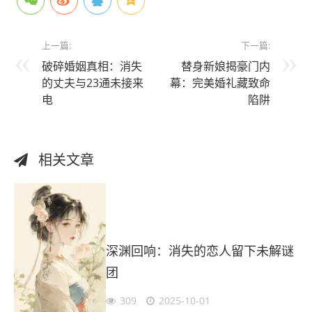
上一篇:
下一篇:
破碎婚姻真相：消失
替身新娘揭豪门内
的丈夫与23通未接来
幕：完美婚礼藏致命
电
陷阱
相关文章
深渊回响：消失的恋人留下未解谜
团
309
2025-10-01