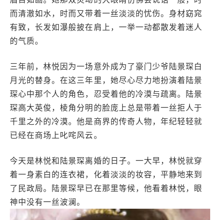
而清澈如水，时而又带着一丝淡淡的忧伤。身材窈窕
有致，长发如瀑般披在肩上，一举一动都散发着迷人
的气质。
三年前，林悦因为一场意外成为了豪门少爷陆景琛白
月光的替身。在这三年里，她尽心尽力地扮演着陆景
琛心中那个人的角色，忍受着他的冷漠与疏离。陆景
琛高大英俊，棱角分明的脸庞上总是带着一丝拒人于
千里之外的冷漠。他是商界的传奇人物，年纪轻轻就
已经在商场上叱咤风云。
今天是林悦和陆景琛离婚的日子。一大早，林悦就穿
着一身素白的连衣裙，化着淡淡的妆容，平静地来到
了民政局。陆景琛早已在那里等候，他看着林悦，眼
神中没有一丝波澜。