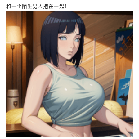
和一个陌生男人抱在一起！