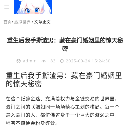
首页
虚拟世界
文章正文
重生后我手撕渣男：藏在豪门婚姻里的惊天秘
密
admin
183
2025-09-24 15:24:30
重生后我手撕渣男：藏在豪门婚姻里
的惊天秘密
在这个纸醉金迷、充满着权力与金钱交易的世界里，
豪门之间的联姻如同一场场精心策划的棋局。每一个
踏入豪门的人，都仿佛置身于一个巨大的漩涡之中，
稍有不慎便会粉身碎骨。