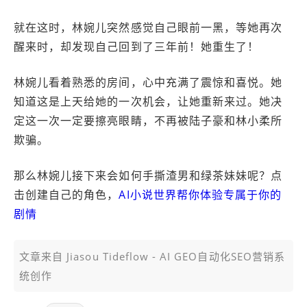
就在这时，林婉儿突然感觉自己眼前一黑，等她再次
醒来时，却发现自己回到了三年前！她重生了！
林婉儿看着熟悉的房间，心中充满了震惊和喜悦。她
知道这是上天给她的一次机会，让她重新来过。她决
定这一次一定要擦亮眼睛，不再被陆子豪和林小柔所
欺骗。
那么林婉儿接下来会如何手撕渣男和绿茶妹妹呢？点
击创建自己的角色，
AI小说世界帮你体验专属于你的
剧情
文章来自 Jiasou Tideflow - AI GEO自动化SEO营销系
统创作