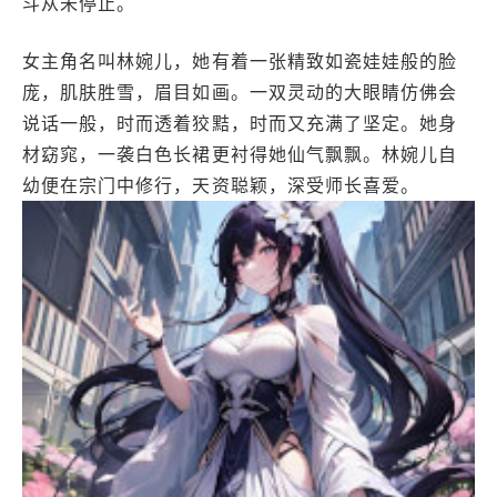
斗从未停止。
女主角名叫林婉儿，她有着一张精致如瓷娃娃般的脸
庞，肌肤胜雪，眉目如画。一双灵动的大眼睛仿佛会
说话一般，时而透着狡黠，时而又充满了坚定。她身
材窈窕，一袭白色长裙更衬得她仙气飘飘。林婉儿自
幼便在宗门中修行，天资聪颖，深受师长喜爱。