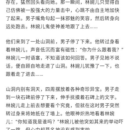
存在，猛然回头看向她。那一瞬间，林婉儿只觉得自
己仿佛被一股强大的力量击中，心跳不由自主地加快
了起来。男子嘴角勾起一抹邪魅的笑容，然后转身向
远处跑去。林婉儿鬼使神差地跟了上去……
他们来到了一处山洞前，男子停了下来。他转过身看
着林婉儿，声音低沉而富有磁性：“你为什么跟着我？”
林婉儿一时语塞，不知道该如何回答。男子见她不说
话，便自顾自地走进了山洞。林婉儿犹豫了一下，也
跟着走了进去……
山洞内别有洞天，四周摆放着各种奇珍异宝。男子走
到一块石碑前停了下来，伸手抚摸着石碑上的文字。
林婉儿走上前去想要看个究竟，但就在这时男子突然
转过身来将她抵在了墙上。他眼神炽热地看着林婉
儿：“你知道我是谁吗？”林婉儿被他突如其来的举动吓
了一跳，但心中却莫名地没有感到害怕……