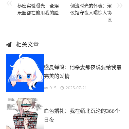
秘密实验曝光！全娱
倒流时光的怀表：殡
乐圈都在偷用我的脸
仪馆守夜人曝惊人协
议
相关文章
盛夏蝉鸣：他杀妻那夜说要给我最
完美的爱情
915
2025-07-21
血色婚礼：我在缅北沉沦的366个
日夜